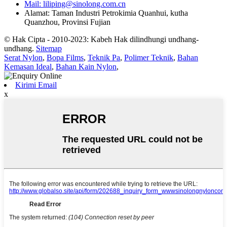
Mail: liliping@sinolong.com.cn
Alamat: Taman Industri Petrokimia Quanhui, kutha
Quanzhou, Provinsi Fujian
© Hak Cipta - 2010-2023: Kabeh Hak dilindhungi undhang-
undhang.
Sitemap
Serat Nylon
,
Bopa Films
,
Teknik Pa
,
Polimer Teknik
,
Bahan
Kemasan Ideal
,
Bahan Kain Nylon
,
Kirimi Email
x