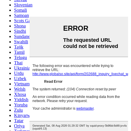
Slovenian
Somali
Samoan
Scots Gaelic
Shona
Sindhi
Sundanese
Swahili
Tajik
Tamil
Telugu
Thai
Ukrainian
Urdu
Uzbek
Vietnamese
Welsh
Xhosa
Yiddish
Yoruba
Zulu
Kinyarwanda
Tatar
Oriya