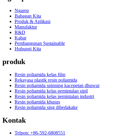
Ngarep
Babagan Kita
Produk & Aplikasi
Manufaktur
R&D
Kabar
Pembangunan Sustainable
Hubungi Kita
produk
Resin poliamida kelas film
Rekayasa plastik resin poliamida
Resin poliamida spinning kacepetan dhuwur
Resin poliamida kelas pemintalan sipil
Resin poliamida kelas pemintalan industri
Resin poliamida khusus
Resin poliamida sing dibedakake
Kontak
Telpon: +86-592-6808551