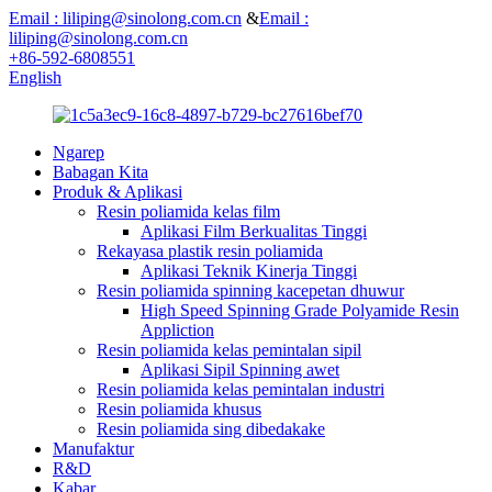
Email : liliping@sinolong.com.cn
&
Email :
liliping@sinolong.com.cn
+86-592-6808551
English
Ngarep
Babagan Kita
Produk & Aplikasi
Resin poliamida kelas film
Aplikasi Film Berkualitas Tinggi
Rekayasa plastik resin poliamida
Aplikasi Teknik Kinerja Tinggi
Resin poliamida spinning kacepetan dhuwur
High Speed ​​Spinning Grade Polyamide Resin
Appliction
Resin poliamida kelas pemintalan sipil
Aplikasi Sipil Spinning awet
Resin poliamida kelas pemintalan industri
Resin poliamida khusus
Resin poliamida sing dibedakake
Manufaktur
R&D
Kabar